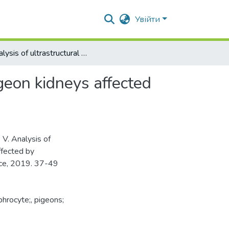
Увійти
Analysis of ultrastructural morphometric changes of pigeon kidneys affected by colibacteriosis
geon kidneys affected
 V. Analysis of
ffected by
ence, 2019. 37-49
phrocyte;
,
pigeons;