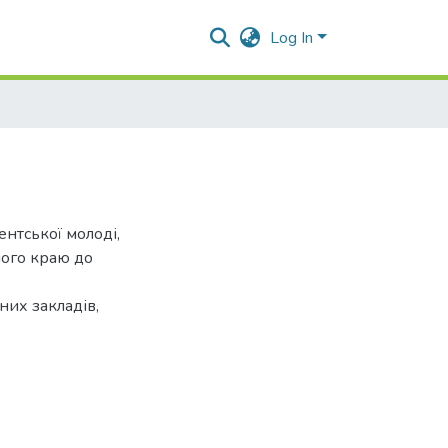
Log In
нтської молоді,
ного краю до
их закладів,