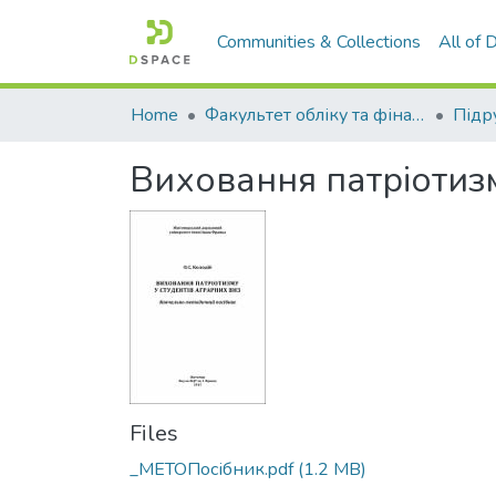
Communities & Collections
All of
Home
Факультет обліку та фінансів
Виховання патріотиз
Files
_МЕТОПосібник.pdf
(1.2 MB)