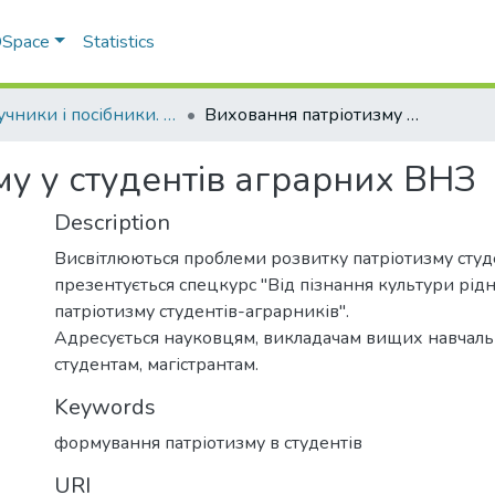
 DSpace
Statistics
Підручники і посібники. Факультет обліку та фінансів
Виховання патріотизму у студентів аграрних ВНЗ
му у студентів аграрних ВНЗ
Description
Висвітлюються проблеми розвитку патріотизму студе
презентується спецкурс "Від пізнання культури рід
патріотизму студентів-аграрників".
Адресується науковцям, викладачам вищих навчальн
студентам, магістрантам.
Keywords
формування патріотизму в студентів
URI