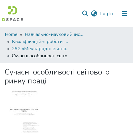
(current)
Log In
Communities
Home
Навчально-науковий інститут економіки, управління, права та інформаційних технологій
&
Кваліфікаційні роботи. ННІ економіки, управління, права та ІТ
Collections
292 «Міжнародні економічні відносини» - Магістри 2025-2026
Сучасні особливості світового ринку праці
All of DSpace
Сучасні особливості світового
Statistics
ринку праці