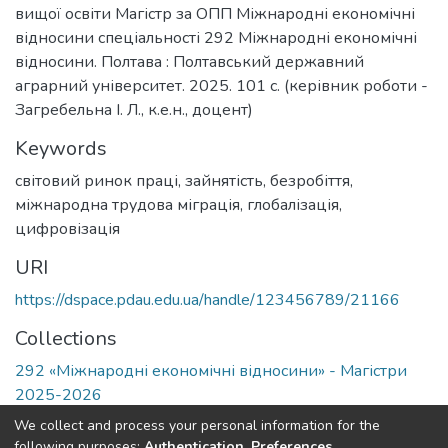
вищої освіти Магістр за ОПП Міжнародні економічні
відносини спеціальності 292 Міжнародні економічні
відносини. Полтава : Полтавський державний
аграрний університет. 2025. 101 с. (керівник роботи -
Загребельна І. Л., к.е.н., доцент)
Keywords
світовий ринок праці
,
зайнятість
,
безробіття
,
міжнародна трудова міграція
,
глобалізація
,
цифровізація
URI
https://dspace.pdau.edu.ua/handle/123456789/21166
Collections
292 «Міжнародні економічні відносини» - Магістри
2025-2026
We collect and process your personal information for the
Full item page
following purposes:
Authentication, Preferences,