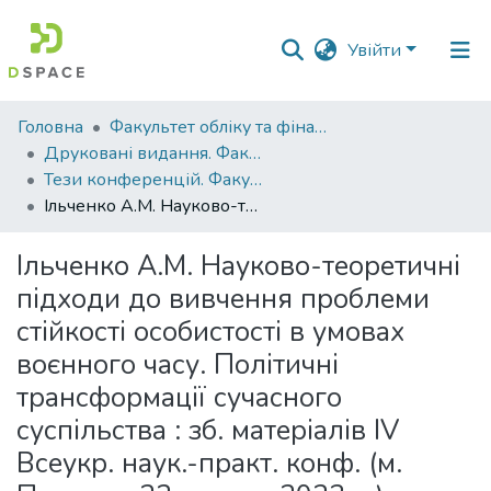
Увійти
Фонди
Головна
Факультет обліку та фінансів
та
Друковані видання. Факультет обліку та фінансів
зібрання
Тези конференцій. Факультет обліку та фінансів
Ільченко А.М. Науково-теоретичні підходи до вивчення проблеми стійкості особистості в умовах воєнного часу. Політичні трансформації сучасного суспільства : зб. матеріалів IV Всеукр. наук.-практ. конф. (м. Полтава, 22 лютого 2023 р.). Полтава : ПДАУ, 2023. 281 с..
Пошук за критеріями
Ільченко А.М. Науково-теоретичні
Статистика
підходи до вивчення проблеми
стійкості особистості в умовах
воєнного часу. Політичні
трансформації сучасного
суспільства : зб. матеріалів IV
Всеукр. наук.-практ. конф. (м.