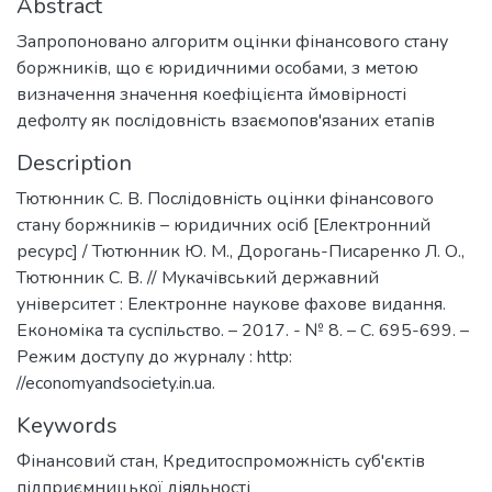
Abstract
Запропоновано алгоритм оцінки фінансового стану
боржників, що є юридичними особами, з метою
визначення значення коефіцієнта ймовірності
дефолту як послідовність взаємопов'язаних етапів
Description
Тютюнник С. В. Послідовність оцінки фінансового
стану боржників – юридичних осіб [Електронний
ресурс] / Тютюнник Ю. М., Дорогань-Писаренко Л. О.,
Тютюнник С. В. // Мукачівський державний
університет : Електронне наукове фахове видання.
Економіка та суспільство. – 2017. - № 8. – C. 695-699. –
Режим доступу до журналу : http:
//economyandsociety.in.ua.
Keywords
Фінансовий стан
,
Кредитоспроможність суб'єктів
підприємницької діяльності