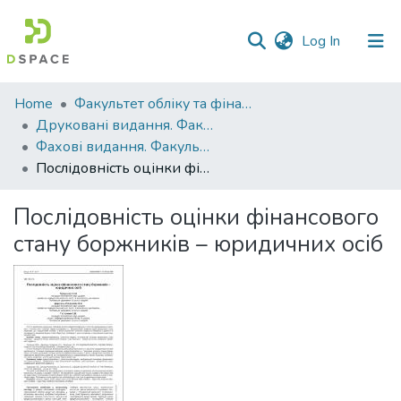
(current)
Log In
Communities
Home
Факультет обліку та фінансів
&
Друковані видання. Факультет обліку та фінансів
Collections
Фахові видання. Факультет обліку та фінансів
Послідовність оцінки фінансового стану боржників – юридичних осіб
All of DSpace
Послідовність оцінки фінансового
Statistics
стану боржників – юридичних осіб