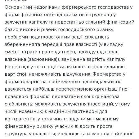
Основними недоліками фермерського господарства у
формі фізичних осіб-підприємців є труднощі у
залученні капіталу та недостатньо сильний фінансовий
базис, високий рівень господарського ризику,
проблеми податкової оптимізації, складність
збереження та передачі прав власності (у випадку
смерті, втрати працездатності, відходу від справ
власника (засновника)), занижена вартість капіталу
(через відсутність оцінки активів за справедливою
вартістю), неможливість відчуження. Фермерство у
формі товариства з обмеженою відповідальністю
вважається найбільш перспективною організаційно-
правовою формою, перевагами якої є фінансова
стабільність; можливість залучення інвестицій, у тому
числі іноземних; є надійним партнером для
контрагентів, у тому числі завдяки мінімальному
фінансовому ризику учасників; досить проста
структура управління; можливість залучення найманої