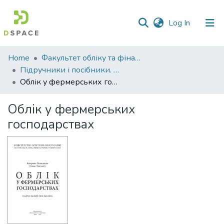
(current)
Log In
Communities
Home
Факультет обліку та фінансів
&
Підручники і посібники. Факультет обліку та фінансів
Collections
Облік у фермерських господарствах
All of DSpace
Облік у фермерських
господарствах
Statistics