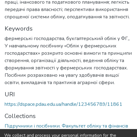
праці, інансового та податкового планування; легкість
передачі права власності; перспективи використання
спрощеної системи обліку, оподаткування та звітності.
Keywords
фермерські господарства, бухгалтерський облік у ФГ,
,
У навчальному посібнику «Облік у фермерських
господарствах» розкрито основні вимоги та принципи
створення, організації діяльності, ведення обліку та
формування звітності у фермерських господарствах.
Посібник розраховано на увагу здобувачів вищої
освіти, викладачів та практиків аграрної сфери.
URI
https://dspace.pdau.edu.ua/handle/123456789/11861
Collections
Підручники і посібники. Факультет обліку та фінансів
We collect and process your personal information for the