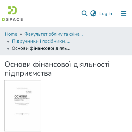
(current)
Log In
Communities
Home
Факультет обліку та фінансів
&
Підручники і посібники. Факультет обліку та фінансів
Collections
Основи фінансової діяльності підприємства
All of DSpace
Основи фінансової діяльності
підприємства
Statistics