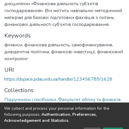
дисципліни «Фінансова діяльність суб’єктів
господарювання». Він містить навчально-методичний
матеріал для базової підготовки фахівців з питань
фінансової діяльності суб’єктів господарювання.
Keywords
фінанси, фінансова діяльність, самофінансування,
дивідентна політика, фінансові інвестиції, фінансовий
контролінг
URI
https://dspace.pdau.edu.ua/handle/123456789/1628
Collections
Підручники і посібники. Факультет обліку та фінансів
We collect and process your personal information for the
Full item page
following purposes:
Authentication, Preferences,
Acknowledgement and Statistics
.