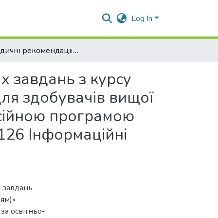
Log In
Методичні рекомендації для виконання практичних завдань з курсу «Іноземна мова (за професійним спрямуванням)» для здобувачів вищої освітнього ступеня «Бакалавр» за освітньо-професійною програмою «Інформаційні управляючі системи» спеціальності 126 Інформаційні системи та технології
х завдань з курсу
для здобувачів вищої
есійною програмою
 126 Інформаційні
 завдань
ям)»
за освітньо-