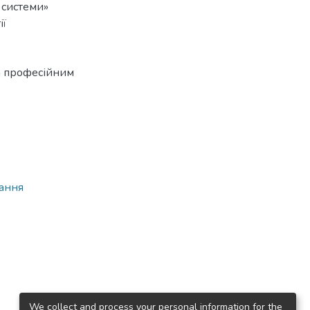
 системи»
ії
а професійним
вання
We collect and process your personal information for the