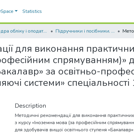
 DSpace
Statistics
Кафедра обліку і оподаткування
Підручники і посібники. Кафедра обліку і оподаткування
ції для виконання практични
професійним спрямуванням)» 
«Бакалавр» за освітньо-проф
яючі системи» спеціальності
Description
Методичні рекомендації для виконання практичних
з курсу «Іноземна мова (за професійним спрямуванн
для здобувачів вищої освітнього ступеня «Бакалавр» 