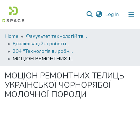
(current)
Log In
Communities
Home
Факультет технологій тваринництва та продовольства
&
Кваліфікаційні роботи. Факультет технологій тваринництва та продовольства
Collections
204 "Технологія виробництва і переробки продукції тваринництва"
МОЦІОН РЕМОНТНИХ ТЕЛИЦЬ УКРАЇНСЬКОЇ ЧОРНОРЯБОЇ МОЛОЧНОЇ ПОРОДИ
All of DSpace
МОЦІОН РЕМОНТНИХ ТЕЛИЦЬ
Statistics
УКРАЇНСЬКОЇ ЧОРНОРЯБОЇ
МОЛОЧНОЇ ПОРОДИ