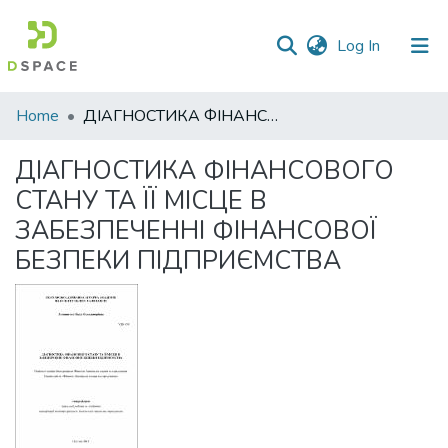
(current)
Log In
Communities
Home
ДІАГНОСТИКА ФІНАНСОВОГО СТАНУ ТА ЇЇ МІСЦЕ В ЗАБЕЗПЕЧЕННІ ФІНАНСОВОЇ БЕЗПЕКИ ПІДПРИЄМСТВА
&
Collections
ДІАГНОСТИКА ФІНАНСОВОГО
СТАНУ ТА ЇЇ МІСЦЕ В
All of DSpace
ЗАБЕЗПЕЧЕННІ ФІНАНСОВОЇ
Statistics
БЕЗПЕКИ ПІДПРИЄМСТВА