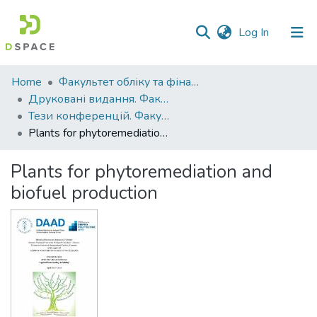
(current)
Log In
Communities
Home
Факультет обліку та фінансів
&
Друковані видання. Факультет обліку та фінансів
Collections
Тези конференцій. Факультет обліку та фінансів
Plants for phytoremediation and biofuel production
All of DSpace
Plants for phytoremediation and
Statistics
biofuel production