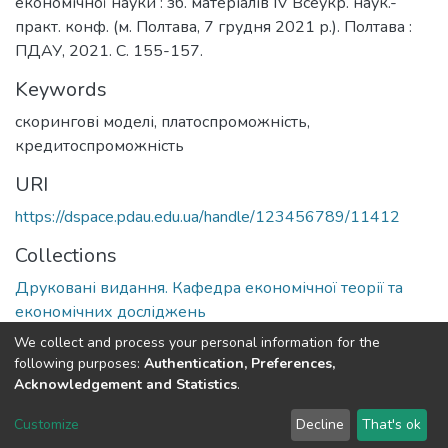
економічної науки : зб. матеріалів ІV Всеукр. наук.-
практ. конф. (м. Полтава, 7 грудня 2021 р.). Полтава :
ПДАУ, 2021. С. 155-157.
Keywords
скорингові моделі
,
платоспроможність
,
кредитоспроможність
URI
https://dspace.pdau.edu.ua/handle/123456789/11412
Collections
Друковані видання. Кафедра економічної теорії та
економічних досліджень
We collect and process your personal information for the
Full item page
following purposes:
Authentication, Preferences,
Acknowledgement and Statistics
.
DSpace software
copyright © 2002-2026
LYRASIS
Customize
Decline
That's ok
Cookie settings
Send Feedback