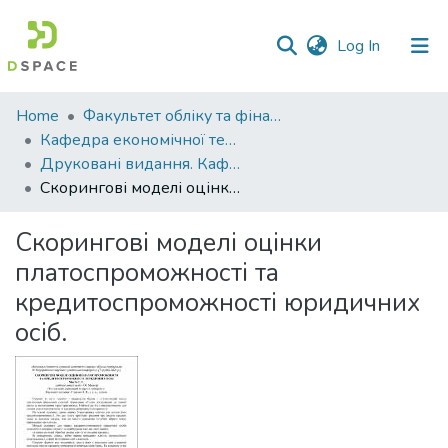
(current)
Log In
Communities
Home
Факультет обліку та фінансів
&
Кафедра економічної теорії та економічних досліджень
Collections
Друковані видання. Кафедра економічної теорії та економічних досліджень
Скорингові моделі оцінки платоспроможності та кредитоспроможності юридичних осіб.
All of DSpace
Скорингові моделі оцінки
Statistics
платоспроможності та
кредитоспроможності юридичних
осіб.