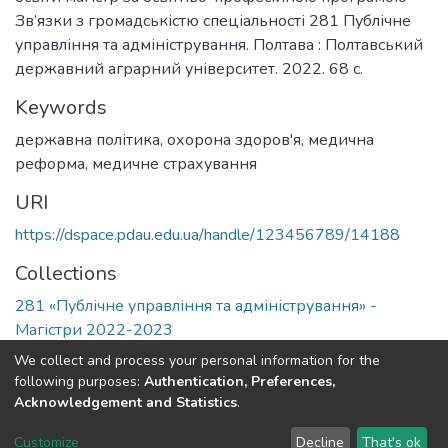
Зв’язки з громадськістю спеціальності 281 Публічне
управління та адміністрування. Полтава : Полтавський
державний аграрний університет. 2022. 68 с.
Keywords
державна політика
,
охорона здоров'я
,
медична
реформа
,
медичне страхування
URI
https://dspace.pdau.edu.ua/handle/123456789/14188
Collections
281 «Публічне управління та адміністрування» -
Магістри 2022-2023
We collect and process your personal information for the
Full item page
following purposes:
Authentication, Preferences,
Acknowledgement and Statistics
.
DSpace software
copyright © 2002-2026
LYRASIS
Customize
Decline
That's ok