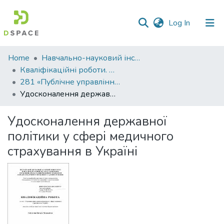
(current)
Log In
Communities
Home
Навчально-науковий інститут економіки, управління, права та інформаційних технологій
&
Кваліфікаційні роботи. ННІ економіки, управління, права та ІТ
Collections
281 «Публічне управління та адміністрування» - Магістри 2022-2023
Удосконалення державної політики у сфері медичного страхування в Україні
All of DSpace
Удосконалення державної
Statistics
політики у сфері медичного
страхування в Україні