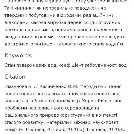
Світового океану перевищує норму уже тривалий час.
Такі чинники, як неправильне поводження з
твердими побутовими відходами, радіаційними
відходами, масова вирубка дерев, скиди отруйних
відходів підприємств, ненормативне поводження з
шкідливими агрохімічними препаратами призводять
до стрімкого погіршення екологічного стану водойм.
Keywords
Стан поверхневих вод
,
коефіцієнт забрудненості вод
Citation
Глазунова В. Є., Калініченко В. М. Методи очищення
поверхневих вод та аналіз стану поверхневих вод
полтавської області на прикладі р. Хорол. Екологічні
проблеми навколишнього середовища та
раціонального природокористування в контексті
сталого розвитку : матеріали ІІ міжнар. наук.-практ.
конф. (м. Полтава, 26 черв. 2020 р.). Полтава, 2020. С.