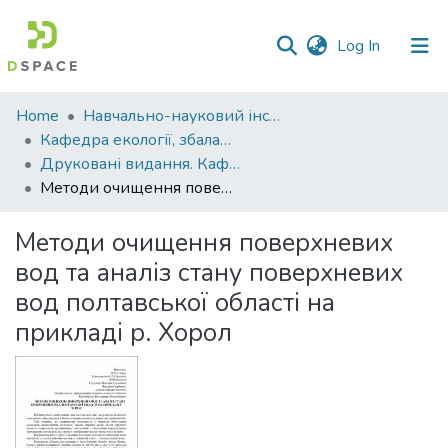
(current)
Log In
Communities
Home
Навчально-науковий інститут агротехнологій, селекції та екології
&
Кафедра екології, збалансованого природокористування та захисту довкілля
Collections
Друковані видання. Кафедра екології, збалансованого природокористування та захисту довкілля
Методи очищення поверхневих вод та аналіз стану поверхневих вод полтавської області на прикладі р. Хорол
All of DSpace
Методи очищення поверхневих
Statistics
вод та аналіз стану поверхневих
вод полтавської області на
прикладі р. Хорол