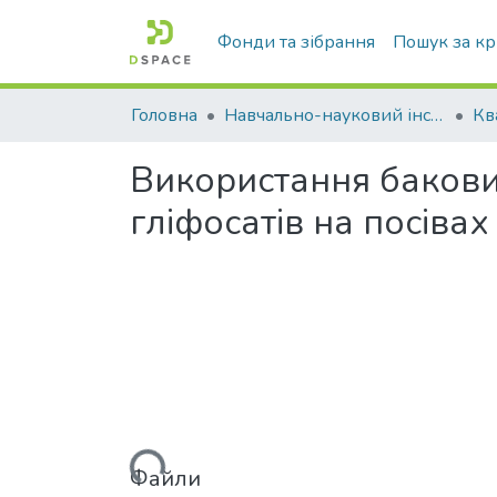
Фонди та зібрання
Пошук за к
Головна
Навчально-науковий інститут агротехнологій, селекції та екології
Використання бакових
гліфосатів на посівах 
Вантажиться...
Файли