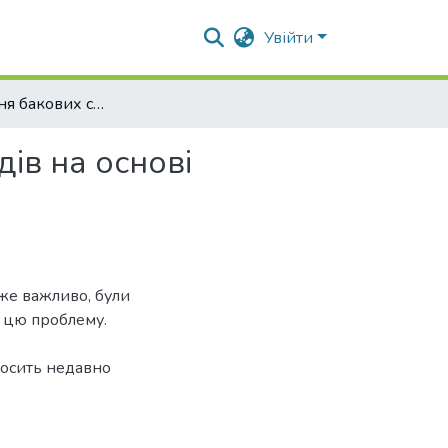
Увійти
Використання бакових сумішей грунтових гербіцидів на основі гліфосатів на посівах сої
ів на основі
уже важливо, були
 цю проблему.
досить недавно