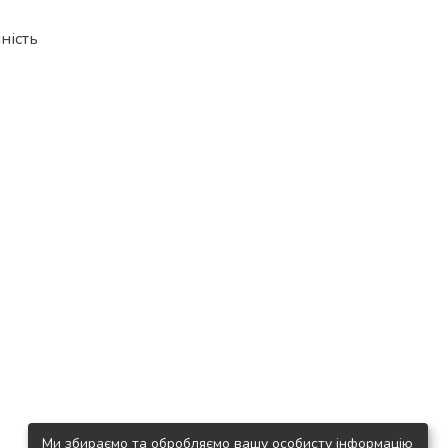
йність
Ми збираємо та обробляємо вашу особисту інформацію