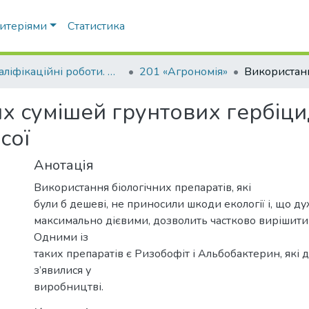
ритеріями
Статистика
Кваліфікаційні роботи. ННІ агротехнологій, селекції та екології
201 «Агрономія»
 сумішей грунтових гербіцид
сої
Анотація
Використання біологічних препаратів, які
були б дешеві, не приносили шкоди екології і, що д
максимально дієвими, дозволить частково вирішити
Одними із
таких препаратів є Ризобофіт і Альбобактерин, які 
з’явилися у
виробництві.