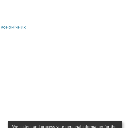
 економічних
We collect and process your personal information for the