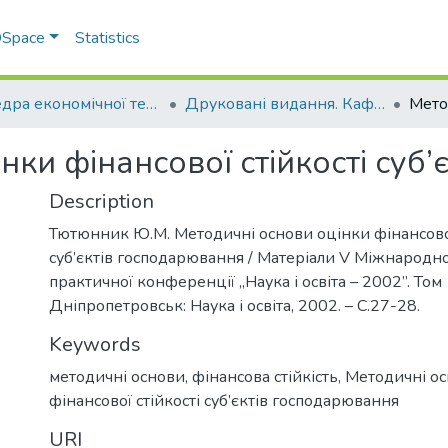
 DSpace
Statistics
Кафедра економічної теорії та економічних досліджень
Друковані видання. Кафедра економічної теорії та економічних досліджень
нки фінансової стійкості суб
Description
Тютюнник Ю.М. Методичні основи оцінки фінансової
суб’єктів господарювання / Матеріали V Міжнародно
практичної конференції „Наука і освіта – 2002”. Том 
Дніпропетровськ: Наука і освіта, 2002. – С.27-28.
Keywords
методичні основи, фінансова стійкість
,
Методичні ос
фінансової стійкості суб’єктів господарювання
URI