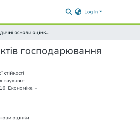
Log In
Методичні основи оцінки фінансової стійкості суб’єктів господарювання
’єктів господарювання
 стійкості
ї науково-
16. Економіка. –
нови оцінки