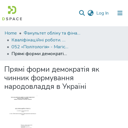
(current)
Log In
Communities
Home
Факультет обліку та фінансів
&
Кваліфікаційні роботи. Факультет обліку та фінансів
Collections
052 «Політологія» - Магістри 2023-2024
Прямі форми демократія як чинник формування народовладдя в Україні
All of DSpace
Прямі форми демократія як
Statistics
чинник формування
народовладдя в Україні