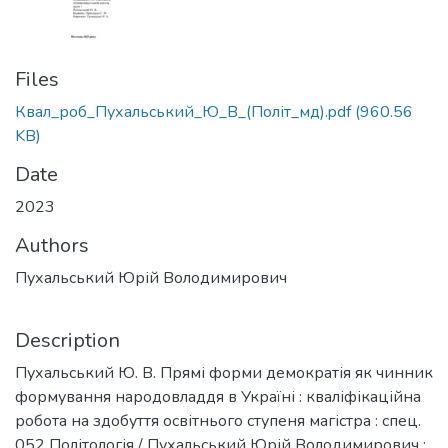
Files
Квал_роб_Пухальський_Ю_В_(Політ_мд).pdf
(960.56
KB)
Date
2023
Authors
Пухальський Юрій Володимирович
Description
Пухальський Ю. В. Прямі форми демократія як чинник
формування народовладдя в Україні : кваліфікаційна
робота на здобуття освітнього ступеня магістра : спец.
052 Політологія / Пухальський Юрій Володимирович :