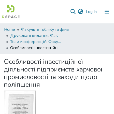
(current)
Log In
Communities
Home
Факультет обліку та фінансів
&
Друковані видання. Факультет обліку та фінансів
Collections
Тези конференцій. Факультет обліку та фінансів
Особливості інвестиційної діяльності підприємств харчової промисловості та заходи щодо поліпшення
All of DSpace
Особливості інвестиційної
Statistics
діяльності підприємств харчової
промисловості та заходи щодо
поліпшення