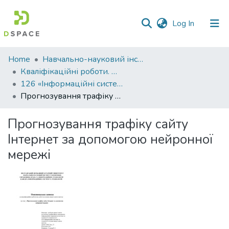
(current)
Log In
Communities
Home
Навчально-науковий інститут економіки, управління, права та інформаційних технологій
&
Кваліфікаційні роботи. ННІ економіки, управління, права та ІТ
Collections
126 «Інформаційні системи та технології» - Магістри 2023-2024
Прогнозування трафіку сайту Інтернет за допомогою нейронної мережі
All of DSpace
Прогнозування трафіку сайту
Statistics
Інтернет за допомогою нейронної
мережі