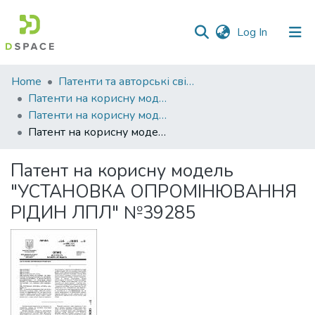
(current)
Log In
Communities
Home
Патенти та авторські свідоцтва
&
Патенти на корисну модель
Collections
Патенти на корисну модель_2009
Патент на корисну модель "УСТАНОВКА ОПРОМІНЮВАННЯ РІДИН ЛПЛ" №39285
All of DSpace
Патент на корисну модель
Statistics
"УСТАНОВКА ОПРОМІНЮВАННЯ
РІДИН ЛПЛ" №39285