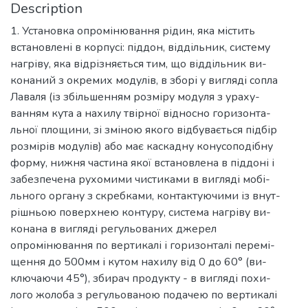
Description
1. Установка опромінювання рідин, яка містить
встановлені в корпусі: піддон, віддільник, систему
нагріву, яка відрізняється тим, що віддільник ви-
конаний з окремих модулів, в зборі у вигляді сопла
Лаваля (із збільшенням розміру модуля з ураху-
ванням кута a нахилу твірної відносно горизонта-
льної площини, зі зміною якого відбувається підбір
розмірів модулів) або має каскадну конусоподібну
форму, нижня частина якої встановлена в піддоні і
забезпечена рухомими чистиками в вигляді мобі-
льного органу з скребками, контактуючими із внут-
рішньою поверхнею контуру, система нагріву ви-
конана в вигляді регульованих джерел
опромінювання по вертикалі і горизонталі перемі-
щення до 500мм і кутом нахилу від 0 до 60° (ви-
ключаючи 45°), збирач продукту - в вигляді похи-
лого жолоба з регульованою подачею по вертикалі