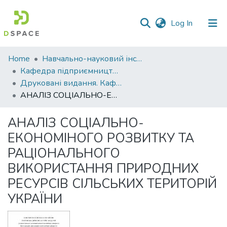
(current)
Log In
Communities
Home
Навчально-науковий інститут економіки, управління, права та інформаційних технологій
&
Кафедра підприємництва і права
Collections
Друковані видання. Кафедра підприємництва і права
АНАЛІЗ СОЦІАЛЬНО-ЕКОНОМІНОГО РОЗВИТКУ ТА РАЦІОНАЛЬНОГО ВИКОРИСТАННЯ ПРИРОДНИХ РЕСУРСІВ СІЛЬСЬКИХ ТЕРИТОРІЙ УКРАЇНИ
All of DSpace
АНАЛІЗ СОЦІАЛЬНО-
Statistics
ЕКОНОМІНОГО РОЗВИТКУ ТА
РАЦІОНАЛЬНОГО
ВИКОРИСТАННЯ ПРИРОДНИХ
РЕСУРСІВ СІЛЬСЬКИХ ТЕРИТОРІЙ
УКРАЇНИ