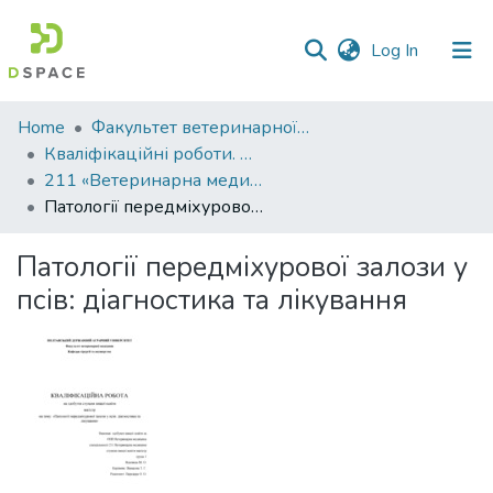
(current)
Log In
Communities
Home
Факультет ветеринарної медицини
&
Кваліфікаційні роботи. Факультет ветеринарної медицини
Collections
211 «Ветеринарна медицина» - Магістри 2025-2026
Патології передміхурової залози у псів: діагностика та лікування
All of DSpace
Патології передміхурової залози у
Statistics
псів: діагностика та лікування