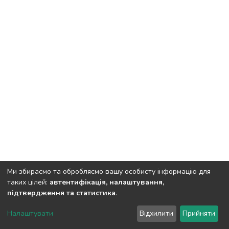
Ми збираємо та обробляємо вашу особисту інформацію для
таких цілей:
автентифікація, налаштування,
підтвердження та статистика
.
DSpace software
copyright © 2002-2026
LYRASIS
Налаштувати
Відхилити
Прийняти
Cookie settings