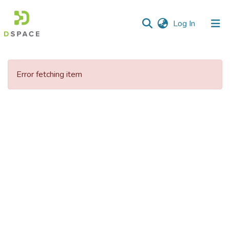
(current)
Log In
Communities
&
Error fetching item
Collections
All of DSpace