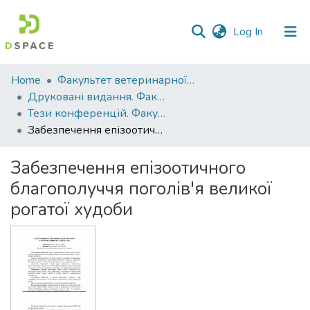
(current)
Log In
Communities
Home
Факультет ветеринарної медицини
&
Друковані видання. Факультет ветеринарної медицини
Collections
Тези конференцій. Факультет ветеринарної медицини
Забезпечення епізоотичного благополуччя поголів'я великої рогатої худоби
All of DSpace
Забезпечення епізоотичного
Statistics
благополуччя поголів'я великої
рогатої худоби