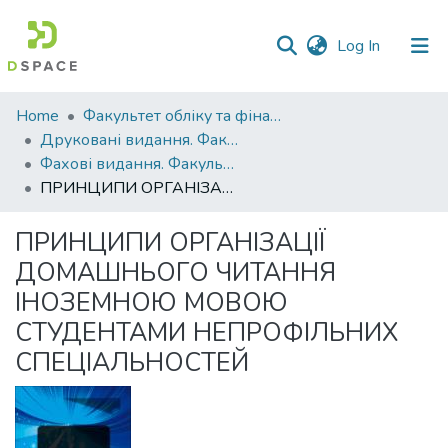
(current)
Log In
Communities
Home
Факультет обліку та фінансів
&
Друковані видання. Факультет обліку та фінансів
Collections
Фахові видання. Факультет обліку та фінансів
ПРИНЦИПИ ОРГАНІЗАЦІЇ ДОМАШНЬОГО ЧИТАННЯ ІНОЗЕМНОЮ МОВОЮ СТУДЕНТАМИ НЕПРОФІЛЬНИХ СПЕЦІАЛЬНОСТЕЙ
All of DSpace
ПРИНЦИПИ ОРГАНІЗАЦІЇ
Statistics
ДОМАШНЬОГО ЧИТАННЯ
ІНОЗЕМНОЮ МОВОЮ
СТУДЕНТАМИ НЕПРОФІЛЬНИХ
СПЕЦІАЛЬНОСТЕЙ