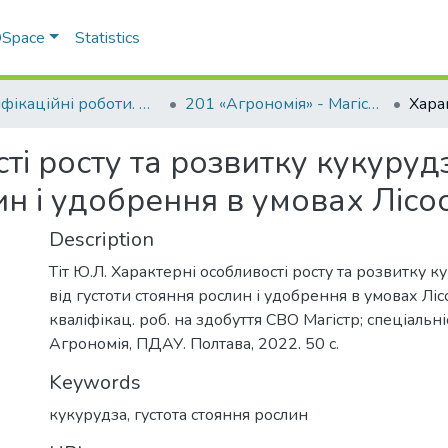
 DSpace
Statistics
Кваліфікаційні роботи. ННІ агротехнологій, селекції та екології
201 «Агрономія» - Магістри 2022-2023
ті росту та розвитку кукуруд
ин і удобрення в умовах Лісо
Description
Тіт Ю.Л. Характерні особливості росту та розвитку 
від густоти стояння рослин і удобрення в умовах Ліс
кваліфікац. роб. на здобуття СВО Магістр; спеціальні
Агрономія, ПДАУ. Полтава, 2022. 50 с.
Keywords
кукурудза, густота стояння рослин