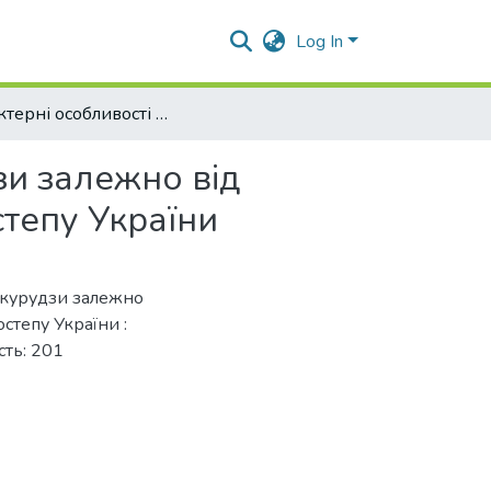
Log In
Характерні особливості росту та розвитку кукурудзи залежно від густоти стояння рослин і удобрення в умовах Лісостепу України
зи залежно від
степу України
кукурудзи залежно
остепу України :
сть: 201