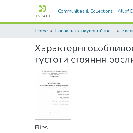
Communities & Collections
All of
Home
Навчально-науковий інститут агротехнологій, селекції та екології
Характерні особливос
густоти стояння росл
Files