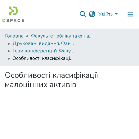
Увійти
Фонди
Головна
Факультет обліку та фінансів
та
Друковані видання. Факультет обліку та фінансів
зібрання
Тези конференцій. Факультет обліку та фінансів
Особливості класифікації малоцінних активів
Пошук за критеріями
Особливості класифікації
Статистика
малоцінних активів