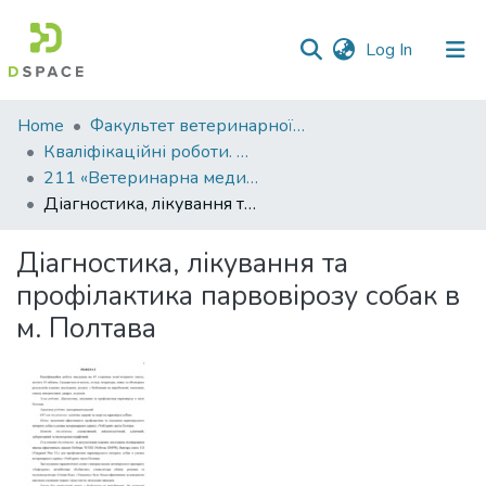
(current)
Log In
Communities
Home
Факультет ветеринарної медицини
&
Кваліфікаційні роботи. Факультет ветеринарної медицини
Collections
211 «Ветеринарна медицина» - Магістри 2024-2025
Діагностика, лікування та профілактика парвовірозу собак в м. Полтава
All of DSpace
Діагностика, лікування та
Statistics
профілактика парвовірозу собак в
м. Полтава