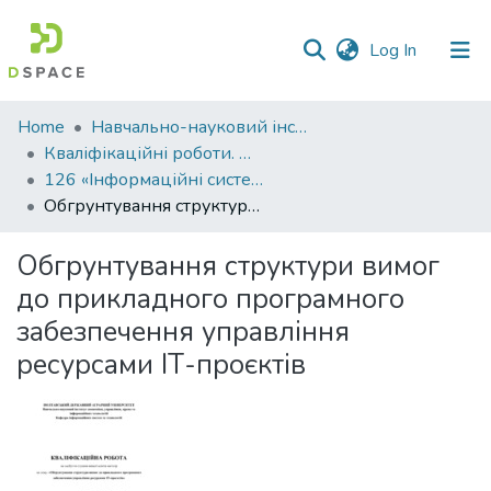
(current)
Log In
Communities
Home
Навчально-науковий інститут економіки, управління, права та інформаційних технологій
&
Кваліфікаційні роботи. ННІ економіки, управління, права та ІТ
Collections
126 «Інформаційні системи та технології» - Магістри 2024-2025
Обгрунтування структури вимог до прикладного програмного забезпечення управління ресурсами ІТ-проєктів
All of DSpace
Обгрунтування структури вимог
Statistics
до прикладного програмного
забезпечення управління
ресурсами ІТ-проєктів