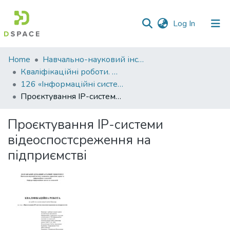
(current)
Log In
Communities
Home
Навчально-науковий інститут економіки, управління, права та інформаційних технологій
&
Кваліфікаційні роботи. ННІ економіки, управління, права та ІТ
Collections
126 «Інформаційні системи та технології» - Бакалаври 2024-2025
Проєктування ІР-системи відеоспостсреження на підприємстві
All of DSpace
Проєктування ІР-системи
Statistics
відеоспостсреження на
підприємстві