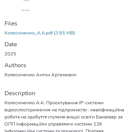
Files
Колесніченко_А.А.pdf
(3.85 MB)
Date
2025
Authors
Колесніченко Антон Артемович
Description
Колесніченко А.А. Проєктування ІР-системи
відеоспостсреження на підприємстві : кваліфікаційна
робота на здобуття ступеня вищої освіти Бакалавр за
ОПП Інформаційні управляючі системи 126
Інформаційні системи та технології. Полтава: