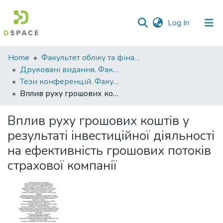
(current)
Log In
Communities
Home
Факультет обліку та фінансів
&
Друковані видання. Факультет обліку та фінансів
Collections
Тези конференцій. Факультет обліку та фінансів
Вплив руху грошових коштів у результаті інвестиційної діяльності на ефективність грошових потоків страхової компанії
All of DSpace
Вплив руху грошових коштів у
Statistics
результаті інвестиційної діяльності
на ефективність грошових потоків
страхової компанії