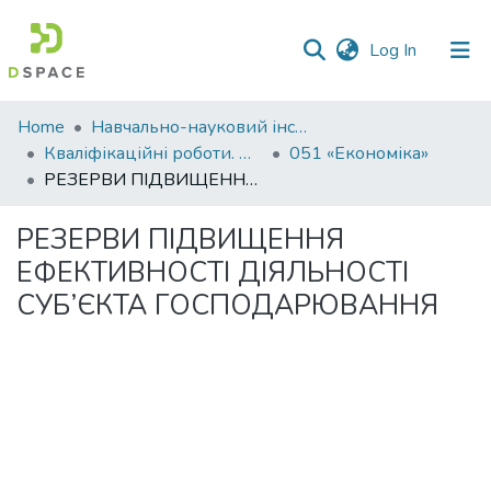
(current)
Log In
Communities
Home
Навчально-науковий інститут економіки, управління, права та інформаційних технологій
&
Кваліфікаційні роботи. ННІ економіки, управління, права та ІТ
051 «Економіка»
Collections
РЕЗЕРВИ ПІДВИЩЕННЯ ЕФЕКТИВНОСТІ ДІЯЛЬНОСТІ СУБ’ЄКТА ГОСПОДАРЮВАННЯ
All of DSpace
РЕЗЕРВИ ПІДВИЩЕННЯ
ЕФЕКТИВНОСТІ ДІЯЛЬНОСТІ
Statistics
СУБ’ЄКТА ГОСПОДАРЮВАННЯ