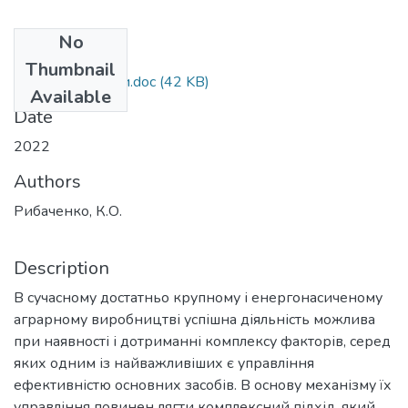
No
Files
Thumbnail
Рибаченко._тези.doc
(42 KB)
Available
Date
2022
Authors
Рибаченко, К.О.
Description
В сучасному достатньо крупному і енергонасиченому
аграрному виробництві успішна діяльність можлива
при наявності і дотриманні комплексу факторів, серед
яких одним із найважливіших є управління
ефективністю основних засобів. В основу механізму їх
управління повинен лягти комплексний підхід, який