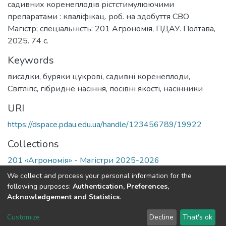
садивних коренеплодів рістстимулюючими
препаратами : кваліфікац. роб. на здобуття СВО
Магістр; спеціальність: 201 Агрономія, ПДАУ. Полтава,
2025. 74 с.
Keywords
висадки
,
буряки цукрові
,
садивні коренеплоди
,
Світліпс
,
гібридне насіння
,
посівні якості
,
насінники
URI
https://dspace.pdau.edu.ua/handle/123456789/19922
Collections
201 «Агрономія» - Магістри 2025-2026
We collect and process your personal information for the
Full item page
following purposes:
Authentication, Preferences,
Acknowledgement and Statistics
.
DSpace software
copyright © 2002-2026
LYRASIS
Customize
Decline
That's ok
Cookie settings
Send Feedback