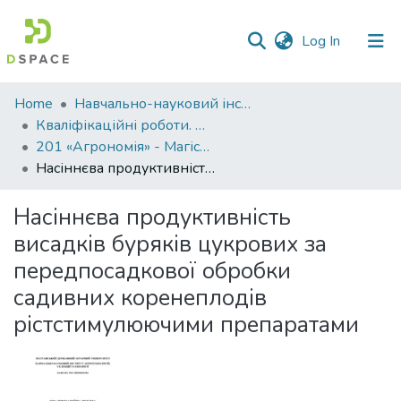
(current)
Log In
Communities
Home
Навчально-науковий інститут агротехнологій, селекції та екології
&
Кваліфікаційні роботи. ННІ агротехнологій, селекції та екології
Collections
201 «Агрономія» - Магістри 2025-2026
Насіннєва продуктивність висадків буряків цукрових за передпосадкової обробки садивних коренеплодів рістстимулюючими препаратами
All of DSpace
Насіннєва продуктивність
Statistics
висадків буряків цукрових за
передпосадкової обробки
садивних коренеплодів
рістстимулюючими препаратами