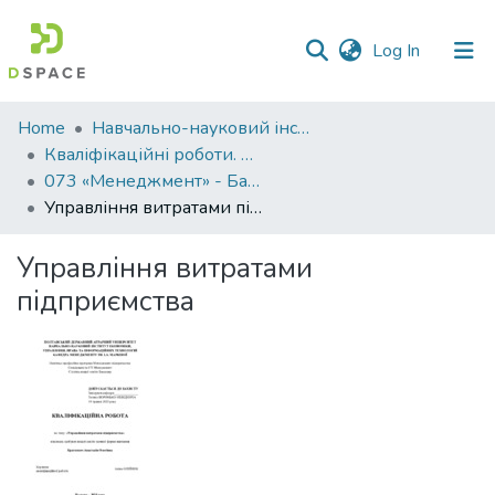
(current)
Log In
Communities
Home
Навчально-науковий інститут економіки, управління, права та інформаційних технологій
&
Кваліфікаційні роботи. ННІ економіки, управління, права та ІТ
Collections
073 «Менеджмент» - Бакалаври 2024-2025
Управління витратами підприємства
All of DSpace
Управління витратами
Statistics
підприємства