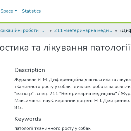
 DSpace
Statistics
Кваліфікаційні роботи. Факультет ветеринарної медицини
211 «Ветеринарна медицина»
стика та лікування патології
Description
Журавель Я. М. Диференційна діагностика та лікува
тканинного росту у собак : диплом. робота за освіт.-
"магістр" : спец. 211 "Ветеринарна медицина" / Жу
Максимівна; наук. керівник доцент Н. І. Дмитренко.
81с.
Keywords
патології тканинного росту у собак