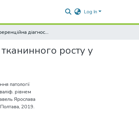
Log In
«Диференційна діагностика та лікування патології тканинного росту у собак»
 тканинного росту у
ння патології
кваліф. рівнем
равель Ярослава
 Полтава, 2019.