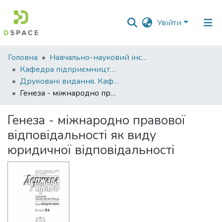
Увійти
Фонди
Головна
Навчально-науковий інститут економіки, управління, права та інформаційних технологій
та
Кафедра підприємництва і права
зібрання
Друковані видання. Кафедра підприємництва і права
Генеза - міжнародно правової відповідальності як виду юридичної відповідальності
Пошук за критеріями
Генеза - міжнародно правової
Статистика
відповідальності як виду
юридичної відповідальності