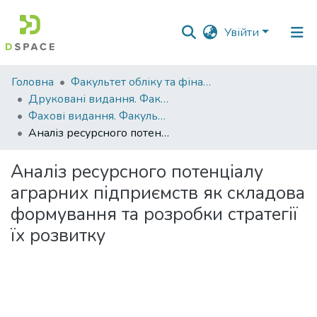
Увійти
Фонди
Головна
Факультет обліку та фінансів
та
Друковані видання. Факультет обліку та фінансів
зібрання
Фахові видання. Факультет обліку та фінансів
Аналіз ресурсного потенціалу аграрних підприємств як складова формування та розробки стратегії їх розвитку
Пошук за критеріями
Аналіз ресурсного потенціалу
Статистика
аграрних підприємств як складова
формування та розробки стратегії
їх розвитку