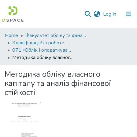
(current)
Log In
Communities
Home
Факультет обліку та фінансів
&
Кваліфікаційні роботи. Факультет обліку та фінансів
Collections
071 «Облік і оподаткування» - Магістри 2023-2024
Методика обліку власного капіталу та аналіз фінансової стійкості
All of DSpace
Методика обліку власного
Statistics
капіталу та аналіз фінансової
стійкості