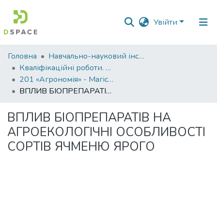
Увійти
Фонди
Головна
Навчально-науковий інститут агротехнологій, селекції та екології
та
Кваліфікаційні роботи. ННІ агротехнологій, селекції та екології
зібрання
201 «Агрономія» - Магістри 2023-2024
ВПЛИВ БІОПРЕПАРАТІВ НА АГРОЕКОЛОГІЧНІ ОСОБЛИВОСТІ СОРТІВ ЯЧМЕНЮ ЯРОГО
Пошук за критеріями
ВПЛИВ БІОПРЕПАРАТІВ НА
Статистика
АГРОЕКОЛОГІЧНІ ОСОБЛИВОСТІ
СОРТІВ ЯЧМЕНЮ ЯРОГО