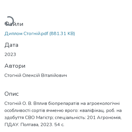
житься...
Файли
Диплом Стогній.pdf
(881.31 KB)
Дата
2023
Автори
Стогній Олексій Віталійович
Опис
Стогній О. В. Вплив біопрепаратів на агроекологічні
особливості сортів ячменю ярого: кваліфікац. роб. на
здобуття СВО Магістр; спеціальність: 201 Агрономія,
ПДАУ. Полтава, 2023. 54 с.