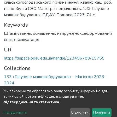
сільськогосподарського призначення: кваліфікац. роб.
на здобуття СВО Магістр; спеціальність: 133 Галузеве
машинобудування, ПДАУ. Полтава, 2023. 74 с.
Keywords
Штампування
,
оснащення
,
напружено-деформований
стан
,
експлуатація
URI
https://dspace.pdau.edu.ua/handle/123456789/15755
Collections
133 «Галузеве машинобудування» - Магістри 2023-
2024
Ми збираємо та обробляємо вашу особисту інформацію для
Full item page
таких цілей:
автентифікація, налаштування,
підтвердження та статистика
.
DSpace software
copyright © 2002-2026
LYRASIS
Налаштувати
Відхилити
Прийняти
Cookie settings
Send Feedback