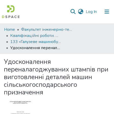
(current)
Log In
Communities
Home
Факультет інженерно-технологічний
&
Кваліфікаційні роботи. Факультет інженерно-технологічний
Collections
133 «Галузеве машинобудування» - Магістри 2023-2024
Удосконалення переналагоджуваних штампів при виготовленні деталей машин сільськогосподарського призначення
All of DSpace
Удосконалення
Statistics
переналагоджуваних штампів при
виготовленні деталей машин
сільськогосподарського
призначення