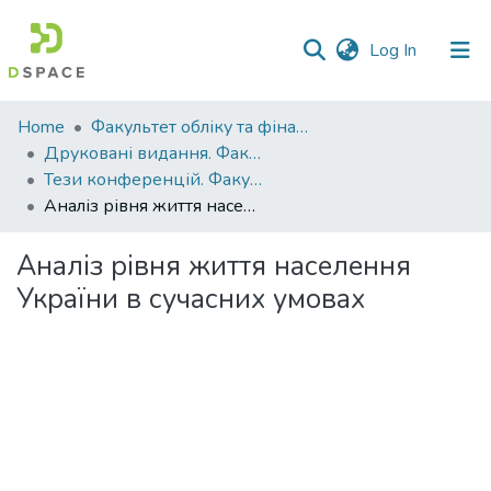
(current)
Log In
Communities
Home
Факультет обліку та фінансів
&
Друковані видання. Факультет обліку та фінансів
Collections
Тези конференцій. Факультет обліку та фінансів
Аналіз рівня життя населення України в сучасних умовах
All of DSpace
Аналіз рівня життя населення
Statistics
України в сучасних умовах