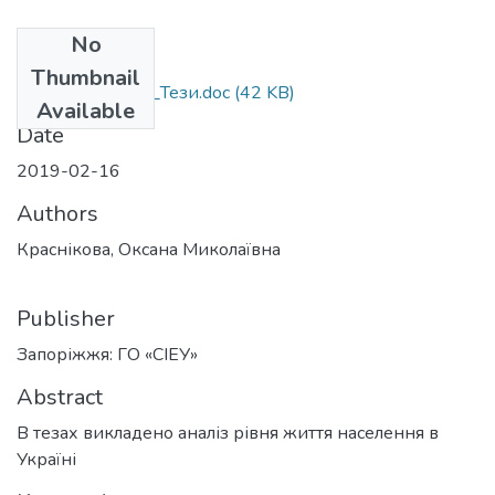
No
Files
Thumbnail
Краснікова_О.М_Тези.doc
(42 KB)
Available
Date
2019-02-16
Authors
Краснікова, Оксана Миколаївна
Publisher
Запоріжжя: ГО «СІЕУ»
Abstract
В тезах викладено аналіз рівня життя населення в
Україні