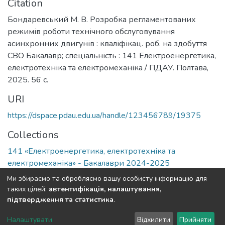
Citation
Бондаревський М. В. Розробка регламентованих
режимів роботи технічного обслуговування
асинхронних двигунів : кваліфікац. роб. на здобуття
СВО Бакалавр; спеціальність : 141 Електроенергетика,
електротехніка та електромеханіка / ПДАУ. Полтава,
2025. 56 с.
URI
https://dspace.pdau.edu.ua/handle/123456789/19375
Collections
141 «Електроенергетика, електротехніка та
електромеханіка» - Бакалаври 2024-2025
Ми збираємо та обробляємо вашу особисту інформацію для
Full item page
таких цілей:
автентифікація, налаштування,
підтвердження та статистика
.
DSpace software
copyright © 2002-2026
LYRASIS
Налаштувати
Відхилити
Прийняти