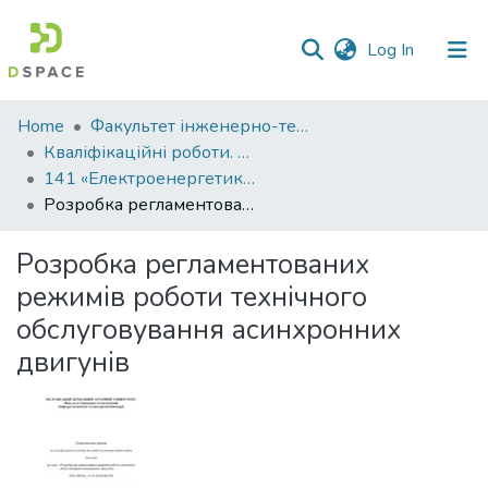
(current)
Log In
Communities
Home
Факультет інженерно-технологічний
&
Кваліфікаційні роботи. Факультет інженерно-технологічний
Collections
141 «Електроенергетика, електротехніка та електромеханіка» - Бакалаври 2024-2025
Розробка регламентованих режимів роботи технічного обслуговування асинхронних двигунів
All of DSpace
Розробка регламентованих
Statistics
режимів роботи технічного
обслуговування асинхронних
двигунів