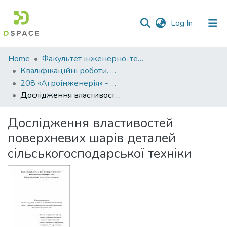
(current)
Log In
Communities
Home
Факультет інженерно-технологічний
&
Кваліфікаційні роботи. Факультет інженерно-технологічний
Collections
208 «Агроінженерія» - Магістри 2022-2023
Дослідження властивостей поверхневих шарів деталей сільськогосподарської техніки
All of DSpace
Дослідження властивостей
Statistics
поверхневих шарів деталей
сільськогосподарської техніки