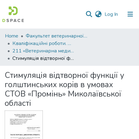
(current)
Log In
Communities
Home
Факультет ветеринарної медицини
&
Кваліфікаційні роботи. Факультет ветеринарної медицини
Collections
211 «Ветеринарна медицина»
Стимуляція відтворної функції у голштинських корів в умовах СТОВ «Промінь» Миколаївської області
All of DSpace
Стимуляція відтворної функції у
Statistics
голштинських корів в умовах
СТОВ «Промінь» Миколаївської
області