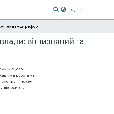
Log In
Сучасні тенденції реформування системи місцевої влади: вітчизняний та європейський досвід
влади: вітчизняний та
еми місцевої
ікаційна робота на
тологія / Плескач
ніверситет. –