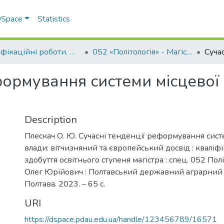
 DSpace
Statistics
Кваліфікаційні роботи. Факультет обліку та фінансів
052 «Політологія» - Магістри 2023-2024
формування системи місцевої 
Description
Плескач О. Ю. Сучасні тенденції реформування сист
влади: вітчизняний та європейський досвід : кваліф
здобуття освітнього ступеня магістра : спец. 052 Полі
Олег Юрійович : Полтавський державний аграрний у
Полтава. 2023. – 65 с.
URI
https://dspace.pdau.edu.ua/handle/123456789/16571