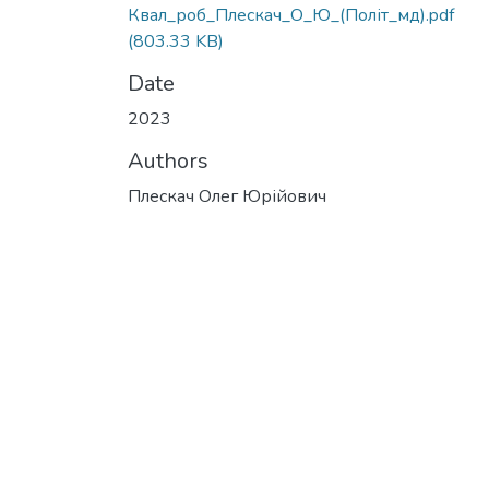
Квал_роб_Плескач_О_Ю_(Політ_мд).pdf
(803.33 KB)
Date
2023
Authors
Плескач Олег Юрійович