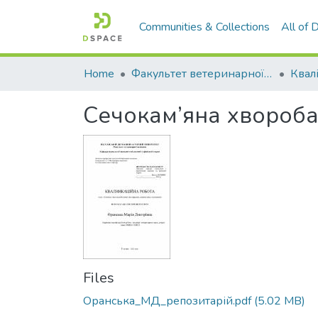
Communities & Collections
All of
Home
Факультет ветеринарної медицини
Сечокам’яна хвороба 
Files
Оранська_МД_репозитарій.pdf
(5.02 MB)