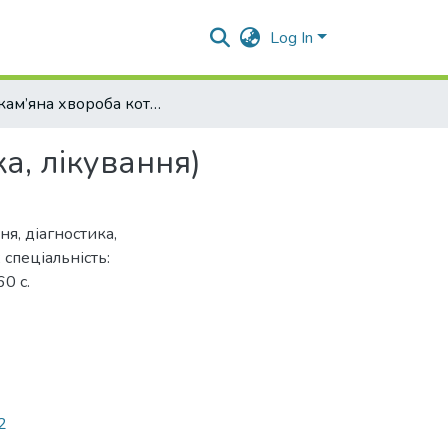
Log In
Сечокам’яна хвороба котів (поширення, діагностика, лікування)
а, лікування)
я, діагностика,
 спеціальність:
0 с.
2