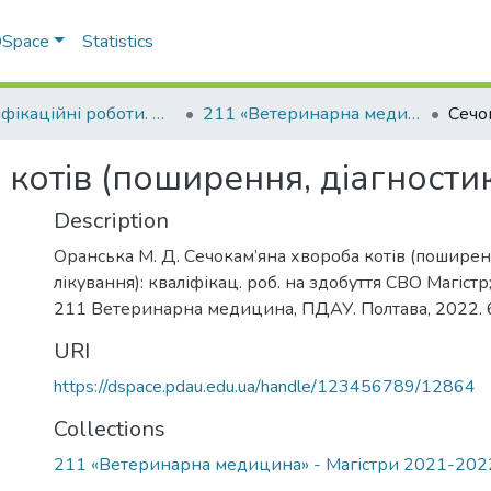
 DSpace
Statistics
Кваліфікаційні роботи. Факультет ветеринарної медицини
211 «Ветеринарна медицина» - Магістри 2021-2022
котів (поширення, діагностик
Description
Оранська М. Д. Сечокам’яна хвороба котів (поширенн
лікування): кваліфікац. роб. на здобуття СВО Магістр;
211 Ветеринарна медицина, ПДАУ. Полтава, 2022. 6
URI
https://dspace.pdau.edu.ua/handle/123456789/12864
Collections
211 «Ветеринарна медицина» - Магістри 2021-202