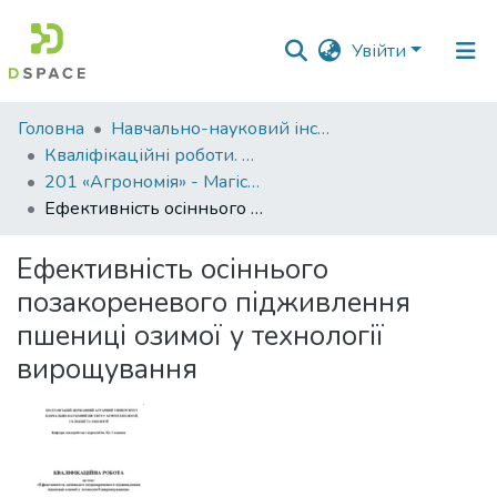
Увійти
Фонди
Головна
Навчально-науковий інститут агротехнологій, селекції та екології
та
Кваліфікаційні роботи. ННІ агротехнологій, селекції та екології
зібрання
201 «Агрономія» - Магістри 2024-2025
Ефективність осіннього позакореневого підживлення пшениці озимої у технології вирощування
Пошук за критеріями
Ефективність осіннього
Статистика
позакореневого підживлення
пшениці озимої у технології
вирощування