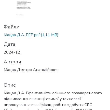
Файли
Мацак Д.А. ЕЕР.pdf
(1.11 MB)
Дата
2024-12
Автори
Мацак Дмитро Анатолійович
Опис
Мацак Д.А. Ефективність осіннього позакореневого
підживлення пшениці озимої у технології
вирощування: кваліфікац. роб. на здобуття СВО