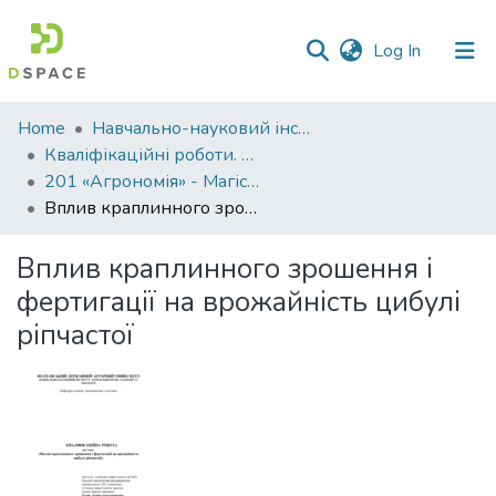
(current)
Log In
Communities
Home
Навчально-науковий інститут агротехнологій, селекції та екології
&
Кваліфікаційні роботи. ННІ агротехнологій, селекції та екології
Collections
201 «Агрономія» - Магістри 2023-2024
Вплив краплинного зрошення і фертигації на врожайність цибулі ріпчастої
All of DSpace
Вплив краплинного зрошення і
Statistics
фертигації на врожайність цибулі
ріпчастої