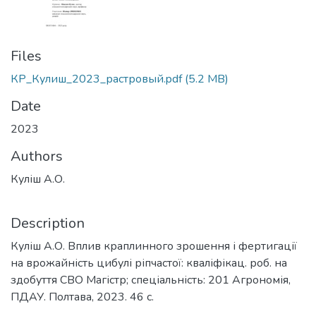
Files
КР_Кулиш_2023_растровый.pdf
(5.2 MB)
Date
2023
Authors
Куліш А.О.
Description
Куліш А.О. Вплив краплинного зрошення і фертигації
на врожайність цибулі ріпчастої: кваліфікац. роб. на
здобуття СВО Магістр; спеціальність: 201 Агрономія,
ПДАУ. Полтава, 2023. 46 с.