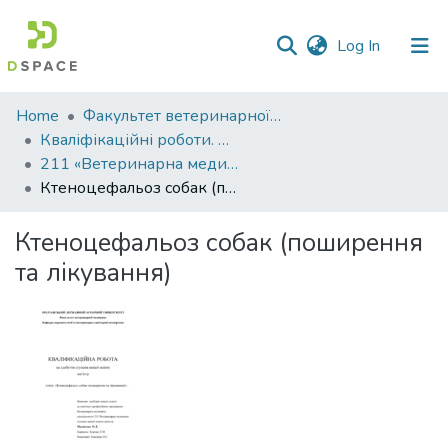
(current)
Log In
Communities
Home
Факультет ветеринарної медицини
&
Кваліфікаційні роботи. Факультет ветеринарної медицини
Collections
211 «Ветеринарна медицина» - Магістри 2024-2025
Ктеноцефальоз собак (поширення та лікування)
All of DSpace
Ктеноцефальоз собак (поширення
Statistics
та лікування)