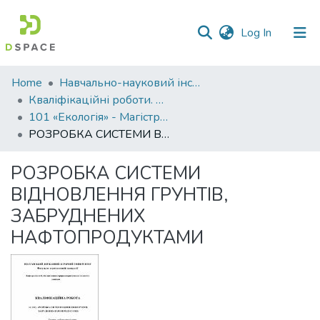
(current)
Log In
Communities
Home
Навчально-науковий інститут агротехнологій, селекції та екології
&
Кваліфікаційні роботи. ННІ агротехнологій, селекції та екології
Collections
101 «Екологія» - Магістри 2021-2022
РОЗРОБКА СИСТЕМИ ВІДНОВЛЕННЯ ГРУНТІВ, ЗАБРУДНЕНИХ НАФТОПРОДУКТАМИ
All of DSpace
РОЗРОБКА СИСТЕМИ
Statistics
ВІДНОВЛЕННЯ ГРУНТІВ,
ЗАБРУДНЕНИХ
НАФТОПРОДУКТАМИ